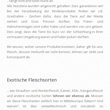
...fängt nicht erst beim Hund an.
Alle Nutztiere wurden artgerecht gehalten. Dies garantieren wir!
Bei der Verarbeitung der Rinderprodukte finden wir z.B.
Grashalme – Zeichen dafür, dass die Tiere auf der Weide
stehen und Gras fressen durften. Die Puten- und
Hähnchenmägen sind voller Futter und werden von uns geleert.
Dies zeigt, dass die Tiere bis kurz vor der Schlachtung in ihrer
vertrauten Umgebung waren und Futter picken durften.
Wir wissen, woher unsere Produkte kommen, daher gilt für uns:
Fleisch, dessen Herkunft wir nicht kennen, lehnen wir strikt und
konsequent ab.
Exotische Fleischsorten
... wie Straußen- und Rentierfleisch, Kamel-, Elch-, Kängurufleisch
und andere exotische Sorten
lehnen wir ebenso ab
. Müssen
wir diese Fleischarten wirklich hier in Mitteleuropa füttern? Und
warum? Ist dies umwelttechnisch und moralisch zu