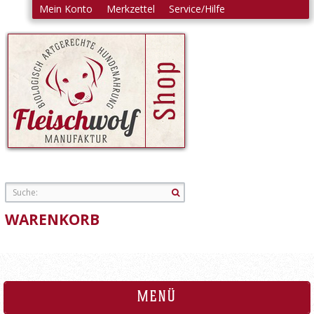
Mein Konto
Merkzettel
Service/Hilfe
Einloggen
Login
Ihre E-Mail-Adresse:
Ihr Passwort:
|
Passwort vergessen?
Registrieren
WARENKORB
MENÜ