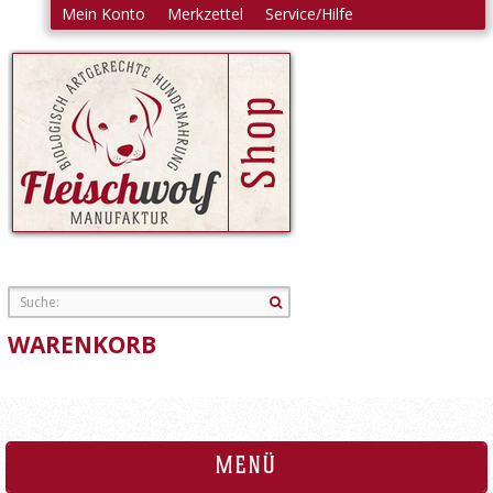
Mein Konto
Merkzettel
Service/Hilfe
Einloggen
Login
Ihre E-Mail-Adresse:
Ihr Passwort:
|
Passwort vergessen?
Registrieren
WARENKORB
MENÜ