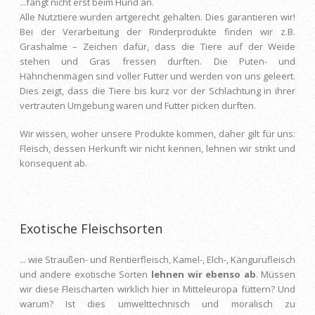
...fängt nicht erst beim Hund an.
Alle Nutztiere wurden artgerecht gehalten. Dies garantieren wir!
Bei der Verarbeitung der Rinderprodukte finden wir z.B.
Grashalme – Zeichen dafür, dass die Tiere auf der Weide
stehen und Gras fressen durften. Die Puten- und
Hähnchenmägen sind voller Futter und werden von uns geleert.
Dies zeigt, dass die Tiere bis kurz vor der Schlachtung in ihrer
vertrauten Umgebung waren und Futter picken durften.
Wir wissen, woher unsere Produkte kommen, daher gilt für uns:
Fleisch, dessen Herkunft wir nicht kennen, lehnen wir strikt und
konsequent ab.
Exotische Fleischsorten
... wie Straußen- und Rentierfleisch, Kamel-, Elch-, Kängurufleisch
und andere exotische Sorten
lehnen wir ebenso ab
. Müssen
wir diese Fleischarten wirklich hier in Mitteleuropa füttern? Und
warum? Ist dies umwelttechnisch und moralisch zu